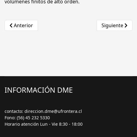
volúmenes finitos de alto orden.
Artículo anterior: Como resultado del proyecto UFRO “E
Artículo siguie
Anterior
Siguiente
INFORMACIÓN DME
contacto: direccion.dme@ufrontera.cl
Fono: (56) 45 232 5330
Horario atención Lun - Vie 8:30 - 18:00