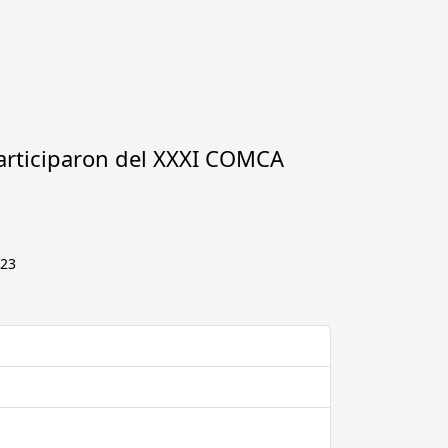
a
articiparon del XXXI COMCA
023