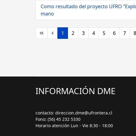
Como resultado del proyecto UFRO “Explora
mano
1
2
3
4
5
6
7
INFORMACIÓN DME
contacto: direccion.dme@ufrontera.cl
Fono: (56) 45 232 5330
Horario atención Lun - Vie 8:30 - 18:00