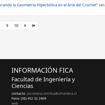
ndo la Geometría Hiperbólica en el Arte del Crochet” será 
8
9
10
INFORMACIÓN FICA
Facultad de Ingeniería y
Ciencias
contacto:
secretaria.vincfica@ufrontera.cl
Fono: (56) 452 32 2409
web