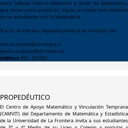
como talleres lúdicos-didácticos y ferias de Matemática,
que tienen como propósito, lograr un mayor acercamiento
de los estudiantes con la Matemática.
Si a ud. le interesa, rogamos ponerse en contacto con
marcia.molina@ufrontera.cl
paola.comparin@ufrontera.cl
teléfono
452 - 325332
PROPEDÉUTICO
El Centro de Apoyo Matemático y Vinculación Temprana
(CAMVIT) del Departamento de Matemática y Estadística
de la Universidad de La Frontera invita a sus estudiantes
de 3° y 4º Medio de su Liceo o Colegio a postular y