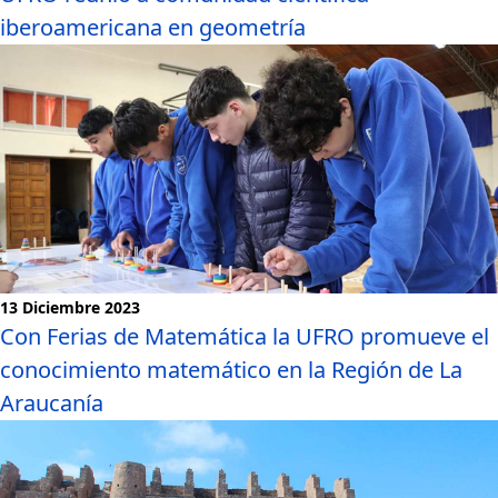
iberoamericana en geometría
Noticias
13 Diciembre 2023
Con Ferias de Matemática la UFRO promueve el
conocimiento matemático en la Región de La
Araucanía
Noticias