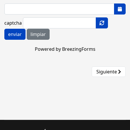
captcha
enviar
limpiar
Powered by BreezingForms
Artículo siguie
Siguiente